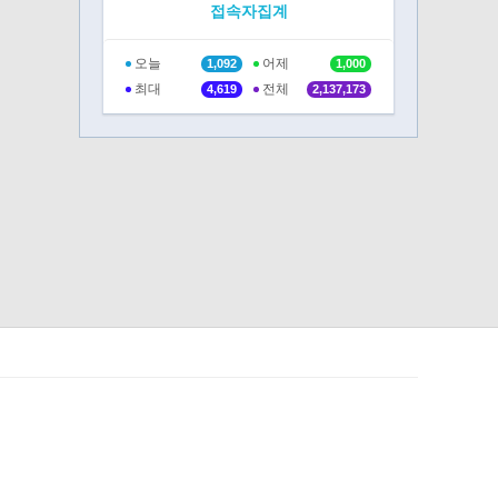
접속자집계
오늘
어제
1,092
1,000
최대
전체
4,619
2,137,173