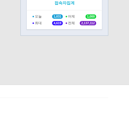
접속자집계
오늘
어제
1,031
1,000
최대
전체
4,619
2,137,112